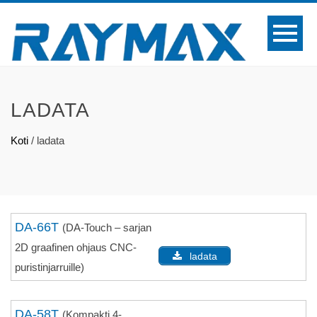
LADATA
Koti
/
ladata
DA-66T
(DA-Touch – sarjan
2D graafinen ohjaus CNC-
ladata
puristinjarruille)
DA-58T
(Kompakti 4-