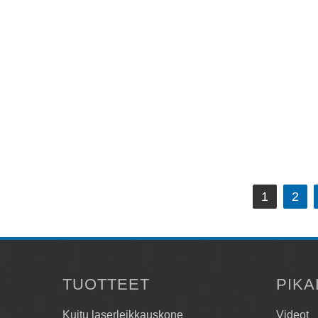
30 to
ja 80
Kiin
mm:n
jotku
Lue
Artikkelien
1
2
selaus
TUOTTEET
PIKA
Kuitu laserleikkauskone
Videot