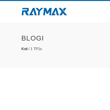
BLOGI
Koti
/
1 TP1s
Mikä
Coil
kakso
tutki
käsit