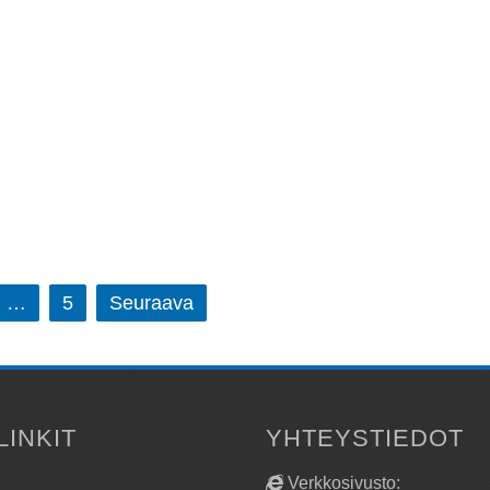
nnin puristinjarru, 40 tonnin jarrupuristin, 50 tonnin jarrupuristin
 tonnin puristusjarru ovat pienimuotoisia metallisia jarrukoneita.
alainen 40-tonninen 1600 mm:n puristusjarru voi taivuttaa 3
 paksuista peltiä 1600 mm:n täyspituudella. Normaalikäytössä
t asiakkaat...
 lisää
…
5
Seuraava
LINKIT
YHTEYSTIEDOT
Verkkosivusto: