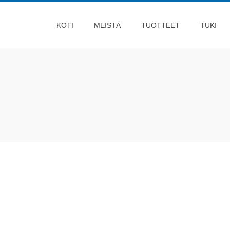
KOTI
MEISTÄ
TUOTTEET
TUKI
 on Coil Stock Fiber -laserleikkauskone
 Stock Fiber Laserleikkauskoneen ominaisuudet: 1. Portaalin
isvetorakenne, sileä ja luotettava liike; 2. Riippumaton
mus- ja kehityssuunnittelu, työstökoneen valmistus, erityinen
telytekniikka, työstökoneiden tarkkuus, vakaa ja luotettava,