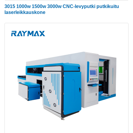
3015 1000w 1500w 3000w CNC-levyputki putkikuitu
laserleikkauskone
Lentokoneen alumiinipukki
Se on valmistettu ilmailu- ja avaruusstandardien
mukaisesti ja muodostettu 4300 tonnin
puristuspuristimella. Ikääntymiskäsittelyn jälkeen
sen lujuus voi saavuttaa T6:n, joka on vahvin
vahvuus kaikista portaalista. Lentoalumiinilla on
monia etuja, kuten hyvä sitkeys, kevyt,
korroosionkestävyys, hapettumisenesto, alhainen
tiheys ja lisäävät huomattavasti käsittelynopeutta.