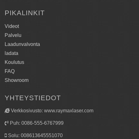
2. Sovellettavat toimialat
PIKALINKIT
Myytävänä olevaa kuitulaserleikkuria käytetään
laajalti alustakaapeissa, maatalouskoneissa,
Videot
mainostuotannossa, keittiössä ja kylpyhuoneessa,
Palvelu
metallilevyjen käsittelyssä,
Laadunvalvonta
ympäristönsuojelulaitteissa, autonosissa, koneiden
ladata
valmistuksessa, metallikäsitöissä,
Koulutus
laitteistotuotteissa, hissilaitteissa ja muilla
FAQ
teollisuudenaloilla.
Showroom
YHTEYSTIEDOT
Verkkosivusto: www.raymaxlaser.com
Puh: 0086-555-6767999
Solu: 008613645551070