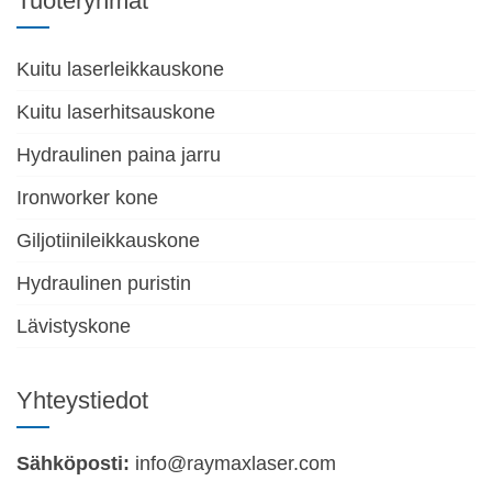
Tuoteryhmät
System
Yli 500 W:n kuitulaserit on varustettava
Kuitu laserleikkauskone
kuitulaserjäähdyttimellä. Mitä suurempi teho, sitä
Kuitu laserhitsauskone
suurempi kuitulaserjäähdyttimen
jäähdytyskapasiteetti. Koska laserrunko ja linssi on
Hydraulinen paina jarru
jäähdytettävä kuitulaserin sisällä, kaksoislämpötila-
Ironworker kone
kaksoissäätöjäähdytintä voidaan käyttää
laserrungon ja linssin jäähdyttämiseen
Giljotiinileikkauskone
samanaikaisesti.
Hydraulinen puristin
Lävistyskone
Yhteystiedot
Sähköposti:
info@raymaxlaser.com