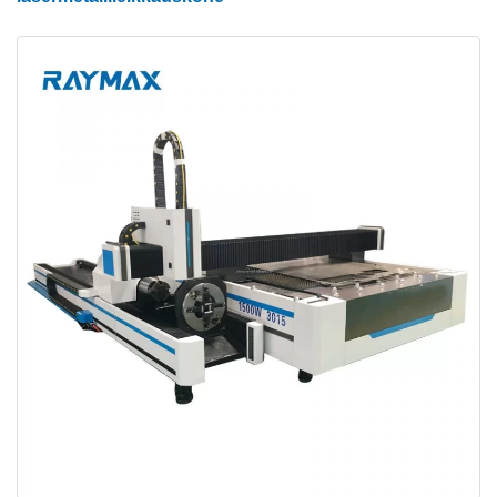
Putkihitsattu sänky
Sängyn sisäinen rakenne käyttää lentokoneen
metallikennorakennetta, joka on hitsattu useilla
suorakaiteen muotoisilla putkilla. Lisäksi
suorakaiteen muotoisen putken seinämän paksuus
on 10 mm ja koko runko painaa 4500 kg, mikä saa
koneen käymään vakaasti. Jäykisteet on järjestetty
putkien sisään lisäämään sängyn lujuutta ja
vetolujuutta, mikä lisää myös ohjauskiskon
kestävyyttä ja vakautta, jotta voidaan tehokkaasti
välttää alustan muodonmuutos.