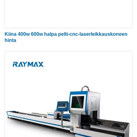
Kiina 400w 600w halpa pelti-cnc-laserleikkauskoneen
hinta
Kuitu laserlähde
Laite, joka tuottaa laservalolähteen. Laserlähde on
koko koneen sydän ja laserlaitteiden ”voimanlähde”.
Se on kuitulasermetallinleikkauskoneiden kallein
osa.