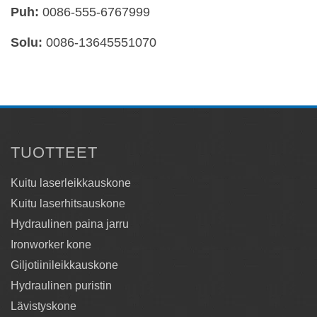
Puh:
0086-555-6767999
Solu:
0086-13645551070
Kuitulasermetallileikkauskoneen
sovellukset
TUOTTEET
1. Soveltuvat materiaalit
Kuitu laserleikkauskone
Kuitulaser-metallileikkauskoneella voidaan leikata
Kuitu laserhitsauskone
kaikenlaisia metallimateriaaleja, kuten
Hydraulinen paina jarru
ruostumatonta terästä, hiiliterästä, erilaisia
Ironworker kone
seosteräksiä, kuparia, alumiinia, titaania,
Giljotiinileikkauskone
alumiiniseoksia, titaaniseoksia, peittauslevyjä,
Hydraulinen puristin
galvanoituja levyjä ja galvanoitua alumiinia.
Lävistyskone