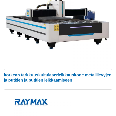
Kuitulasermetallileikkauskoneen
pääominaisuudet
1. Erinomainen polun laatu: Pienempi laserpiste ja
korkea työteho, korkea laatu.
2. Erittäin suuri leikkausnopeus: Kaksi kertaa niin
paljon kuin C02-laserleikkauskone, jolla on sama
teho ja joka täyttää samalla levyn ja putken
leikkausvaatimukset.
korkean tarkkuuskuitulaserleikkauskone metallilevyjen
3. Erittäin korkea vakaus: Ota käyttöön
ja putkien ja putkien leikkaamiseen
huippuluokan tuontikuitulaserit, vakaa suorituskyky,
keskeiset osat voivat saavuttaa 100 000 tuntia.
4. Alhaiset kustannukset: Säästä energiaa ja suojele
ympäristöä. Valosähköinen muunnosprosentti on