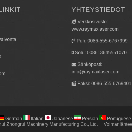
LINKIT
YHTEYSTIEDOT
Verkkosivusto:
www.raymaxlaser.com
alvonta
Puh: 0086-555-6767999
Solu: 008613645551070
s
Sähköposti:
info@raymaxlaser.com
om
Faksi: 0086-555-6769401
German
Italian
Japanese
Persian
Portuguese
ui Zhongrui Machinery Manufacturing Co., Ltd.
|
Voimanläht