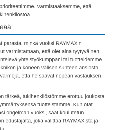
sprioriteettimme. Varmistaaksemme, että
kihenkilöstöä.
keää
t parasta, minkä vuoksi RAYMAXin
nut varmistamaan, että olet aina tyytyväinen,
ntelevä yhteistyökumppani tai tuotteidemme
eknikon ja koneen välisen suhteen ansiosta
 varmoja, että he saavat nopean vastauksen
n tärkeä, tukihenkilöstömme erottuu joukosta
 ymmärryksensä tuotteistamme. Kun otat
si ongelman vuoksi, saat koulutetun
ön edustajalta, joka välittää RAYMAXista ja
ta.