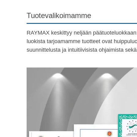
Tuotevalikoimamme
RAYMAX keskittyy neljään päätuoteluokkaan: pur
luokista tarjoamamme tuotteet ovat huippulu
suunnittelusta ja intuitiivisista ohjaimista s