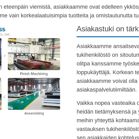
lan eteenpäin viemistä, asiakkaamme ovat edelleen ykkö
e vain korkealaatuisimpia tuotteita ja omistautunutta tu
Asiakastuki on tär
Asiakkaamme ansaitseva
tukihenkilöstö on sitoutu
olitpa kanssamme työske
loppukäyttäjä. Korkean t
asiakkaamme voivat olla
asiakaspalvelutiimiltään.
Vaikka nopea vasteaika o
heidän tietämyksensä ja
meihin yhteyttä kohtaama
vastauksen tukihenkilöst
sen asiakkaiden kohtelus