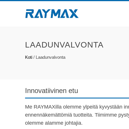
LAADUNVALVONTA
Koti
/
Laadunvalvonta
Innovatiivinen etu
Me RAYMAXilla olemme ylpeitä kyvystään in
ennennäkemättömiä tuotteita. Tiimimme pysty
olemme alamme johtajia.