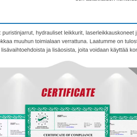
istinjarrut, hydrauliset leikkurit, laserleikkauskoneet j
okkaa muuhun toimialaan verrattuna. Laatumme on tulosta
ekä lisävaihtoehdoista ja lisäosista, joita voidaan käytt