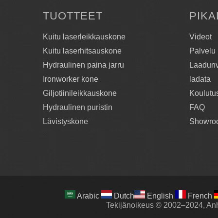
TUOTTEET
PIKA
Kuitu laserleikkauskone
Videot
Kuitu laserhitsauskone
Palvelu
Hydraulinen paina jarru
Laadunv
Ironworker kone
ladata
Giljotiinileikkauskone
Koulutu
Hydraulinen puristin
FAQ
Lävistyskone
Showro
Arabic
Dutch
English
French
Tekijänoikeus © 2002–2024, Anh