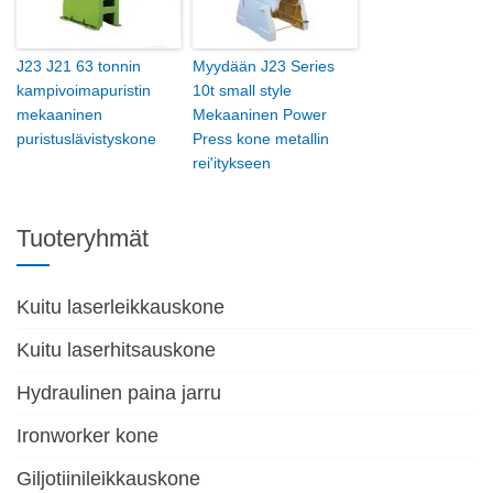
J23 J21 63 tonnin
Myydään J23 Series
kampivoimapuristin
10t small style
mekaaninen
Mekaaninen Power
puristuslävistyskone
Press kone metallin
rei'itykseen
Tuoteryhmät
Kuitu laserleikkauskone
Kuitu laserhitsauskone
Hydraulinen paina jarru
Ironworker kone
Giljotiinileikkauskone