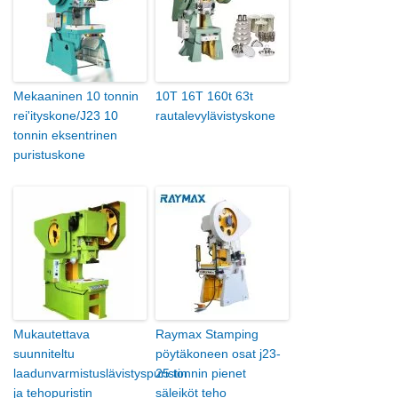
Mekaaninen 10 tonnin
10T 16T 160t 63t
rei'ityskone/J23 10
rautalevylävistyskone
tonnin eksentrinen
puristuskone
Mukautettava
Raymax Stamping
suunniteltu
pöytäkoneen osat j23-
laadunvarmistuslävistyspuristin
25 tonnin pienet
ja tehopuristin
säleiköt teho