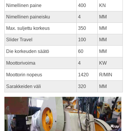
Nimellinen paine
400
KN
Nimellinen paineisku
4
MM
Max. suljettu korkeus
350
MM
Slider Travel
100
MM
Die korkeuden säätö
60
MM
Moottorivoima
4
KW
Moottorin nopeus
1420
R/MIN
Sarakkeiden väli
320
MM