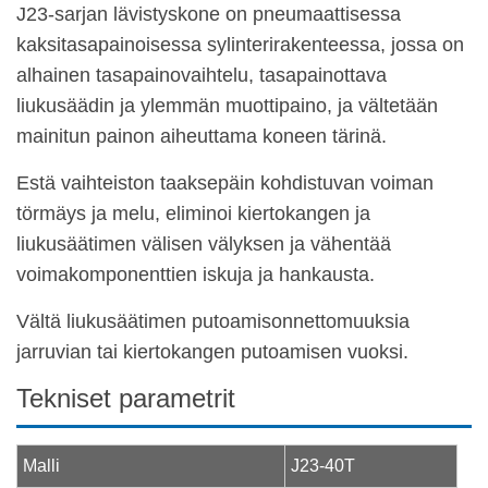
J23-sarjan lävistyskone on pneumaattisessa
kaksitasapainoisessa sylinterirakenteessa, jossa on
alhainen tasapainovaihtelu, tasapainottava
liukusäädin ja ylemmän muottipaino, ja vältetään
mainitun painon aiheuttama koneen tärinä.
Estä vaihteiston taaksepäin kohdistuvan voiman
törmäys ja melu, eliminoi kiertokangen ja
liukusäätimen välisen välyksen ja vähentää
voimakomponenttien iskuja ja hankausta.
Vältä liukusäätimen putoamisonnettomuuksia
jarruvian tai kiertokangen putoamisen vuoksi.
Tekniset parametrit
Malli
J23-40T