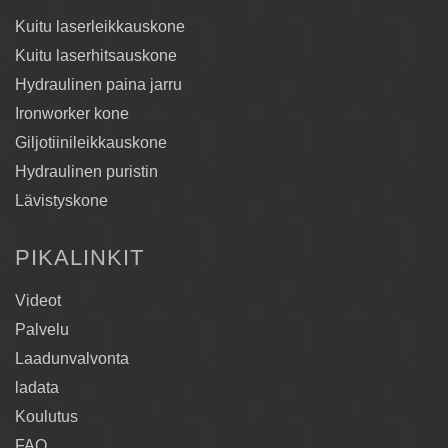
Kuitu laserleikkauskone
Kuitu laserhitsauskone
Hydraulinen paina jarru
Ironworker kone
Giljotiinileikkauskone
Hydraulinen puristin
Lävistyskone
PIKALINKIT
Videot
Palvelu
Laadunvalvonta
ladata
Koulutus
FAQ