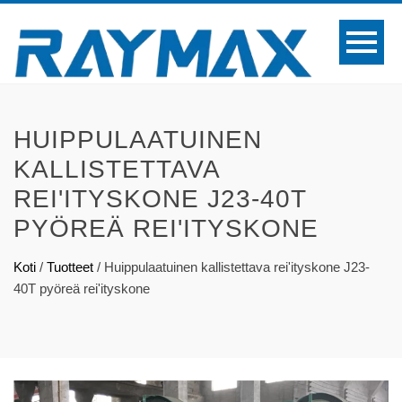
HUIPPULAATUINEN
KALLISTETTAVA
REI'ITYSKONE J23-40T
PYÖREÄ REI'ITYSKONE
Koti
/
Tuotteet
/
Huippulaatuinen kallistettava rei'ityskone J23-
40T pyöreä rei'ityskone