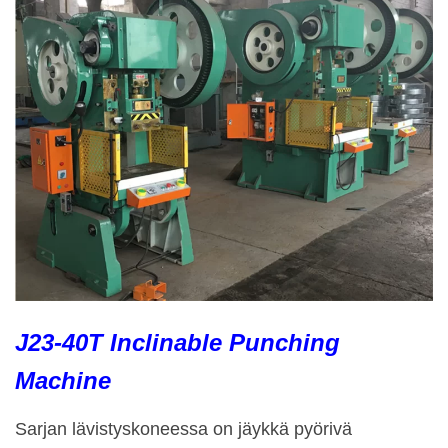
J23-40T Inclinable Punching
Machine
Sarjan lävistyskoneessa on jäykkä pyörivä