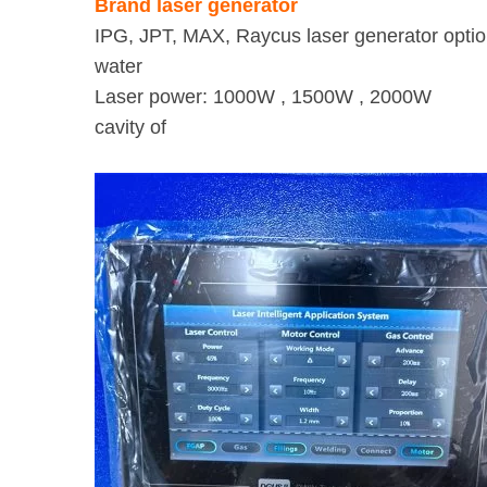
Brand laser generator
IPG, JPT, MAX, Raycus laser generator opti
water
Laser power: 1000W , 1500W , 2000W ci
cavity of
dfdfgfdgbdfgfdgfgdfg
the welding 