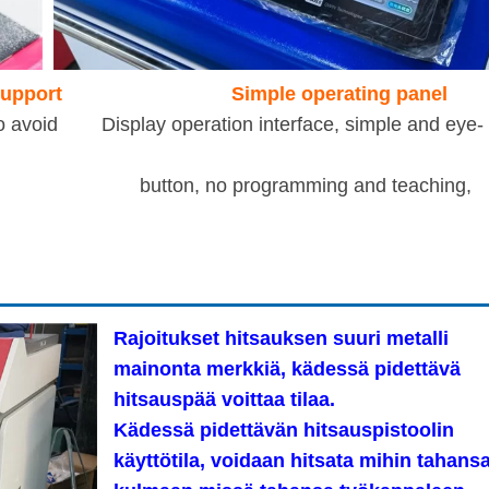
support
Simple operating panel
to avoid Display operation interface, simple and eye-
 no programming and teaching,
Rajoitukset hitsauksen suuri metalli
mainonta merkkiä, kädessä pidettävä
hitsauspää voittaa tilaa.
Kädessä pidettävän hitsauspistoolin
käyttötila, voidaan hitsata mihin tahans