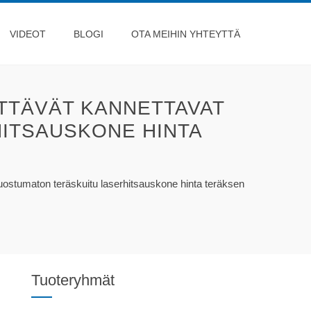
VIDEOT
BLOGI
OTA MEIHIN YHTEYTTÄ
TTÄVÄT KANNETTAVAT
HITSAUSKONE HINTA
uostumaton teräskuitu laserhitsauskone hinta teräksen
Tuoteryhmät