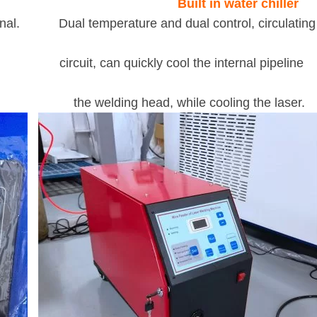
Built in water chiller
onal. Dual temperature and dual control, circulating
rcuit, can quickly cool the internal pipeline
head, while cooling the laser.