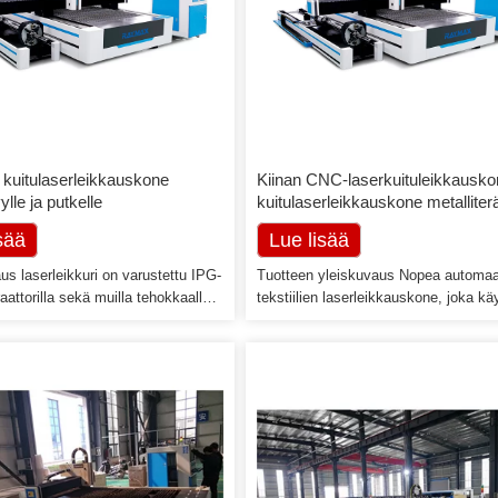
kuitulaserleikkauskone
Kiinan CNC-laserkuituleikkausko
ylle ja putkelle
kuitulaserleikkauskone metallite
leikkaamiseen
sää
Lue lisää
s laserleikkuri on varustettu IPG-
Tuotteen yleiskuvaus Nopea automaa
aattorilla sekä muilla tehokkaalla
tekstiilien laserleikkauskone, joka kä
nismilla, kuten erittäin tarkka
teräväpiirtolaatuista digitaalista
ne, erittäin tarkka lineaarinen
järjestelmäkameraa, saavuttaa kerral
o jne., ja se on koottu edistyneen
korkean tarkkuuden kuvantamisen, j
CNC -järjestelmän avulla. Se on
sisältää suuren muodon ja monikuvion
knologian tuote, joka yhdistää
välttää kuvan yhdistämisvirheen ja k
kauksen, tarkkuuskoneet, CNC-
heikkenemisen laatu. Enemmän muot
jne., jota käytetään pääasiassa
ominaisuuksia ovat joustava pisteen
seen […]
sijoittelu, kertakäyttöisen leikkaukse
vastavuoroinen tunnustaminen […]