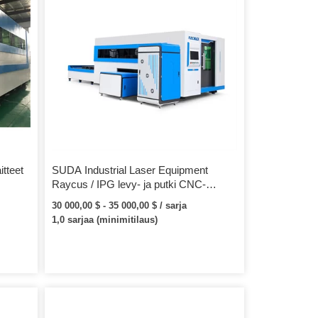
tteet
SUDA Industrial Laser Equipment
Raycus / IPG levy- ja putki CNC-
kuitulaserleikkauskone pyörivällä
30 000,00 $ - 35 000,00 $ / sarja
laitteella
1,0 sarjaa (minimitilaus)