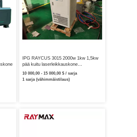
IPG RAYCUS 3015 2000w 1kw 1,5kw
auskone
pää kuitu laserleikkauskone
kuituleikkaus metallikoneet
10 000,00 - 15 000,00 $ / sarja
1 sarja (vähimmäistilaus)