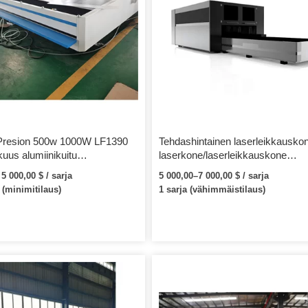
Presion 500w 1000W LF1390
Tehdashintainen laserleikkausko
kuus alumiinikuitu
laserkone/laserleikkauskone
kauskone hinta
myytävänä
 5 000,00 $ / sarja
5 000,00–7 000,00 $ / sarja
 (minimitilaus)
1 sarja (vähimmäistilaus)