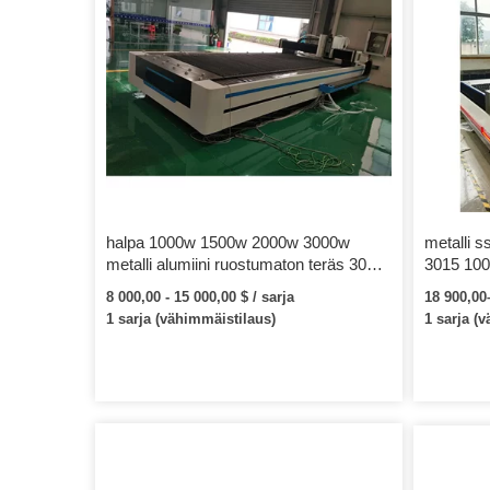
halpa 1000w 1500w 2000w 3000w
metalli s
metalli alumiini ruostumaton teräs 3015
3015 10
4020 putki cnc kuitu laserleikkauskone
4000w ku
8 000,00 - 15 000,00 $ / sarja
18 900,00–
1 sarja (vähimmäistilaus)
1 sarja (