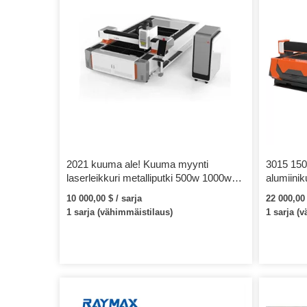
2021 kuuma ale! Kuuma myynti
3015 15
laserleikkuri metalliputki 500w 1000w
alumiinik
kuitulaserleikkauskone
teollisuus
10 000,00 $ / sarja
22 000,00 
ruostumattomasta teräsputkesta
1 sarja (vähimmäistilaus)
1 sarja (