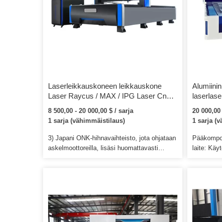
Laserleikkauskoneen leikkauskone
Alumiini
Laser Raycus / MAX / IPG Laser Cnc
laserlas
metallileikkuri 2000kw 4KW 6kw täysin
alumiinit
8 500,00 - 20 000,00 $ / sarja
20 000,00 
suljettu kuitu laserleikkauskone
ruostuma
1 sarja (vähimmäistilaus)
1 sarja (
valmistet
Cnc-kuitu
3) Japani ONK-hihnavaihteisto, jota ohjataan
Pääkompone
askelmoottoreilla, lisäsi huomattavasti
laite: Käy
koneen leikkaustarkkuutta. 5) Poista
ympyrämate
poistotuuletin ja putket, poista pöly ja savu
Automaatt
optisten osien ja käyttäjän suojaamiseksi.
Käytetään
Kone pystyy toimimaan ilman liittämistä 8)
käsittelyyn
Tuodut linssit ja peilit, tuo korkean
asiakkaille
leikkaustarkkuuden.
näytteitä j