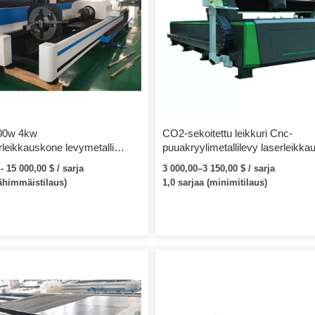
00w 4kw
CO2-sekoitettu leikkuri Cnc-
rleikkauskone levymetalli
puuakryylimetallilevy laserleikk
kkuri 2000w 3kw Luotettava
- 15 000,00 $ / sarja
3 000,00–3 150,00 $ / sarja
a Kiinassa
vähimmäistilaus)
1,0 sarjaa (minimitilaus)