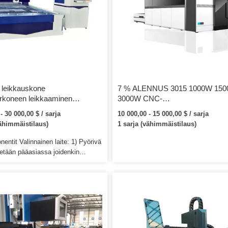
n leikkauskone
7 % ALENNUS 3015 1000W 15
erkoneen leikkaaminen
3000W CNC-
eollisuudessa hiiliteräksestä
metallikuitulaserleikkauskoneen h
- 30 000,00 $ / sarja
10 000,00 - 15 000,00 $ / sarja
ttomasta alumiinista
ruostumattomasta teräksestä
vähimmäistilaus)
1 sarja (vähimmäistilaus)
tujen putkien leikkauskone /
valmistettuun rauta-alumiinilevyy
laserputkileikkurilaitteet
ntit Valinnainen laite: 1) Pyörivä
tetään pääasiassa joidenkin
riaalien käsittelyyn, esim. 6)
inen tarkennus laserpää:
 pääasiassa metallimateriaalien
, esim. 3) Tarjoa laitteiden esittely
, jotta he voivat tutkia, tehdä
a tehdä testejä, jne.