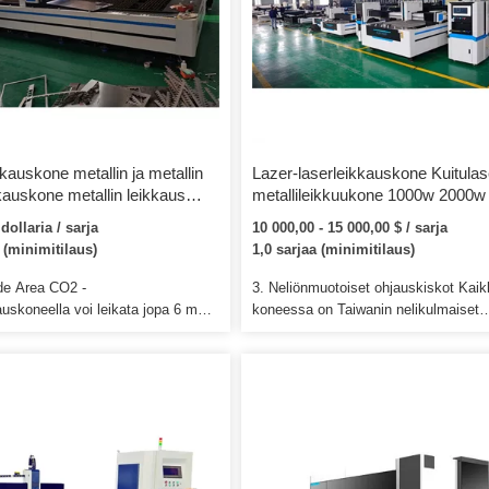
kauskone metallin ja metallin
Lazer-laserleikkauskone Kuitulas
kauskone metallin leikkaus
metallileikkuukone 1000w 2000w
serleikkauskone
3015 kuituoptiset laitteet Cnc-Laz
dollaria / sarja
10 000,00 - 15 000,00 $ / sarja
leikkuri hiilimetallikuitu-
 (minimitilaus)
1,0 sarjaa (minimitilaus)
laserleikkauskone ruostumattom
teräslevystä
e Area CO2 -
3. Neliönmuotoiset ohjauskiskot Kaik
auskoneella voi leikata jopa 6 m
koneessa on Taiwanin nelikulmaiset
 50 m pitkiä levyjä yhdellä
ohjauskiskot erittäin tarkasti ja nopeas
lla. Tarjoamme edistyvää
Toimitamme kulutusosat toimistohint
nnittelua kaikille jakelijoille ja
kun tarvitset vaihtoa. Toimitusaika: K
. Jos sinulla on vielä
meille kaupunkisi, niin autamme
ksiä, voimme keskustella
tarkistamaan ajan lähimpään satama
e tai skypellä ja sähköpostitse.