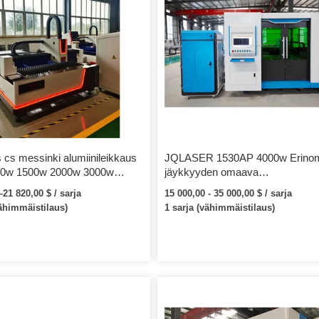
s cs messinki alumiinileikkaus
JQLASER 1530AP 4000w Erino
00w 1500w 2000w 3000w
jäykkyyden omaava
itulaserleikkauskone
teräslevymetallikuitu laserleikka
21 820,00 $ / sarja
15 000,00 - 35 000,00 $ / sarja
ruostumattomaan alumiiniin myy
vähimmäistilaus)
1 sarja (vähimmäistilaus)