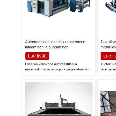
Automaattinen laserleikkauskoneen
1kw-4kw 
lataaminen ja purkaminen
metallilev
Lue lisää
Lue li
Laserleikkauskone automaattisella
Tuotekuvau
materiaalin lastaus- ja purkujärjestelmällä
lasergener
Kaiken kaikkiaan kevyt rakenne, jaettu
käyttömeka
modulaarinen rakenne vähentää
hammasteli
huomattavasti asennusaikaa ja
ohjauskisk
kuljetuskustannuksia. Säästä tehtaan
Han's 701 
varastotilaa: kompakti pystysuora rakenne
korkean te
(ylempi kerros valmiiden tuotteiden
laserleik
pinoamiseen, alakerros materiaalilavalle)
tekniikan 
Erillinen lastausimuri ja purkuhaarukka:
leikkaami
vakaampi työskentely […]