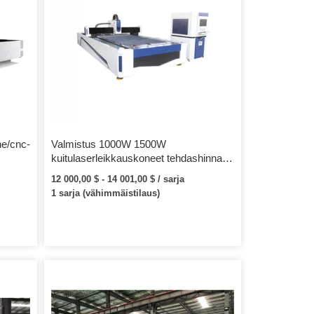
ne/cnc-
Valmistus 1000W 1500W
kuitulaserleikkauskoneet tehdashinnalla
korkealaatuisella laserleikkauskoneella
12 000,00 $ - 14 001,00 $ / sarja
1 sarja (vähimmäistilaus)