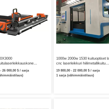
00X3000
1000w 2000w 1530 kuituoptiset lai
uitulaserleikkauskone
cnc laserleikkuri hiilimetallikuitu
laserlaitteet
laserleikkauskone 6000W
- 26 000,00 $ / sarja
19 800,00 - 22 000,00 $ / sarja
vähimmäistilaus)
1 sarja (vähimmäistilaus)