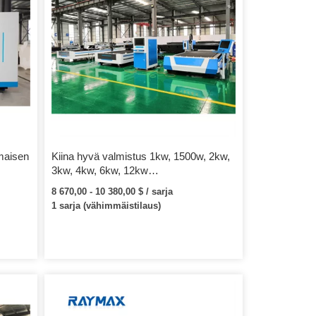
maisen
Kiina hyvä valmistus 1kw, 1500w, 2kw,
3kw, 4kw, 6kw, 12kw
uskone
kuitulaserleikkauskone IPG:llä,
8 670,00 - 10 380,00 $ / sarja
tävänä
Raycus-teho metallille
1 sarja (vähimmäistilaus)