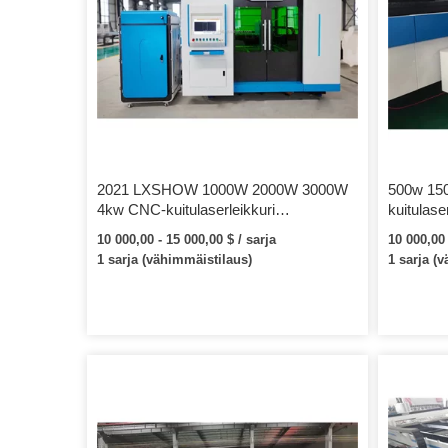
2021 LXSHOW 1000W 2000W 3000W
500w 15
4kw CNC-kuitulaserleikkuri
kuitulase
teräsalumiinilevylle Wuhan Raycus
laserlei
10 000,00 - 15 000,00 $ / sarja
10 000,00 
Fiber -laserleikkauskone
toimittaj
1 sarja (vähimmäistilaus)
1 sarja (