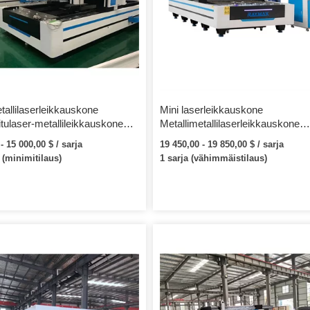
tallilaserleikkauskone
Mini laserleikkauskone
itulaser-metallileikkauskone
Metallimetallilaserleikkauskone
00w 3kw 3015 kuituoptiset
metallille 500w 1000w 1500w Pie
- 15 000,00 $ / sarja
19 450,00 - 19 850,00 $ / sarja
Cnc-Lazer-leikkuri
minipöytäkuitulaserleikkauskone
 (minimitilaus)
1 sarja (vähimmäistilaus)
llikuitu-laserleikkauskone
metallilevylle
ttomasta teräslevystä