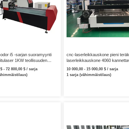
odor i5 -sarjan suoramyynti
cnc-laserleikkauskone pieni terä
itulaser 1KW teollisuuden
laserleikkauskone 4060 kannetta
ini laserleikkauskone hinta
laserleikkaus metallin leikkaami
$ - 72 800,00 $ / sarja
10 000,00 - 15 000,00 $ / sarja
vähimmäistilaus)
1 sarja (vähimmäistilaus)