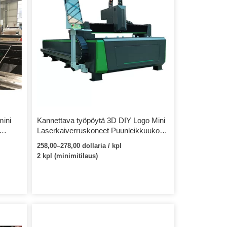
mini
Kannettava työpöytä 3D DIY Logo Mini
Laserkaiverruskoneet Puunleikkuukone
Merkkitulostin Älykäs metallikorujen
258,00–278,00 dollaria / kpl
kaiverruskone
2 kpl (minimitilaus)