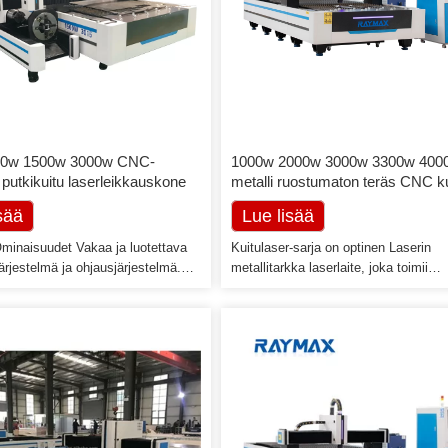
00w 1500w 3000w CNC-
1000w 2000w 3000w 3300w 400
 putkikuitu laserleikkauskone
metalli ruostumaton teräs CNC ku
laserleikkauskone
sää
Lue lisää
Ominaisuudet Vakaa ja luotettava
Kuitulaser-sarja on optinen Laserin
ärjestelmä ja ohjausjärjestelmä.
metallitarkka laserlaite, joka toimii
peräinen kuitulasergeneraattori,
kuitulasertekniikalla. Laadukas
rinomainen ja vakaa suorituskyky ja
kuitulasersäde mahdollistaa nopeam
töikä on yli 100 000 tuntia. Korkea
leikkausnopeudet ja laadukkaammat
atu ja tehokkuus jopa 25 m/min
leikkaukset verrattuna muihin
eudella ja kauniilla, sileällä
leikkausratkaisuihin. Kuitulaserin tärk
nalla. Tehokas alennus, vaihde ja
on sen lyhyt säteen aallonpituus (1 0
jauskisko ja kuularuuvi takaavat
Aallonpituus, joka on kymmenen kert
iminnan. […]
pienempi […]