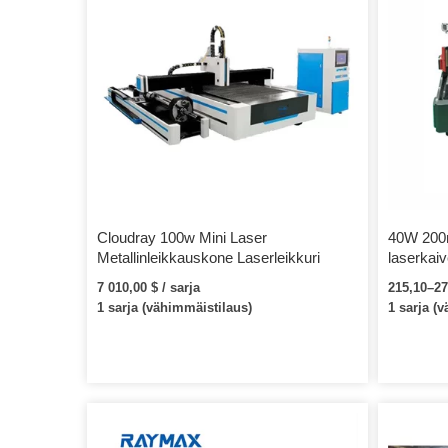
Cloudray 100w Mini Laser
40W 200
Metallinleikkauskone Laserleikkuri
laserkai
puukumil
7 010,00 $ / sarja
215,10–270
1 sarja (vähimmäistilaus)
1 sarja (