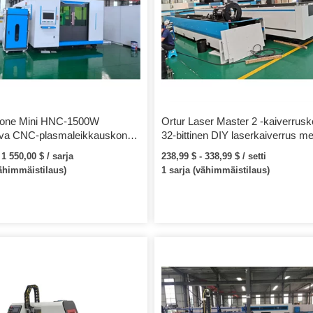
kone Mini HNC-1500W
Ortur Laser Master 2 -kaiverrus
ava CNC-plasmaleikkauskone
32-bittinen DIY laserkaiverrus met
me Cutter 2019 Design China
leikkaava 3D-tulostin turvasuojau
 1 550,00 $ / sarja
238,99 $ - 338,99 $ / setti
CNC-laserilla
vähimmäistilaus)
1 sarja (vähimmäistilaus)