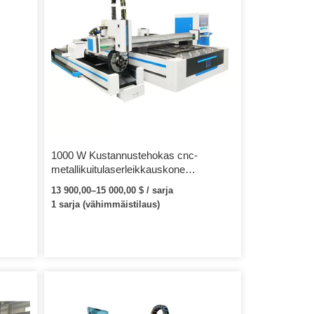
1000 W Kustannustehokas cnc-
metallikuitulaserleikkauskone
ruostumattomasta ja hiiliteräsputkien
13 900,00–15 000,00 $ / sarja
laserleikkauskoneesta
1 sarja (vähimmäistilaus)