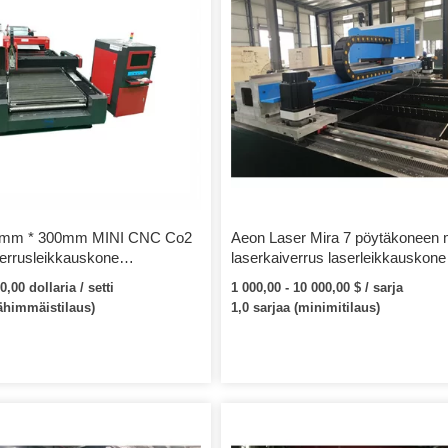
mm * 300mm MINI CNC Co2
Aeon Laser Mira 7 pöytäkoneen 
verrusleikkauskone
laserkaiverrus laserleikkauskone
eimasimelle
akryylilasille MDF Crystal puun
,00 dollaria / setti
1 000,00 - 10 000,00 $ / sarja
kumileimakaiverrukseen
vähimmäistilaus)
1,0 sarjaa (minimitilaus)