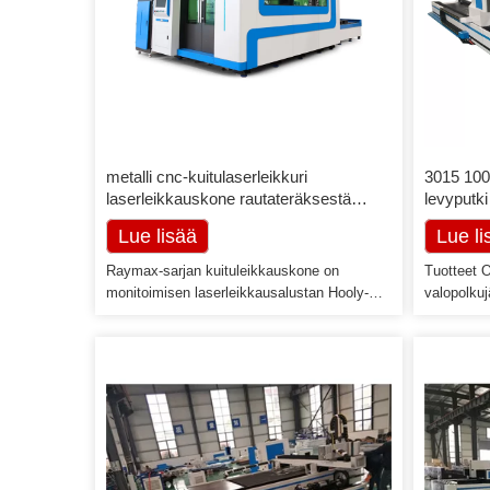
metalli cnc-kuitulaserleikkuri
3015 10
laserleikkauskone rautateräksestä
levyputki
alumiinikuparilevylle
Lue lisää
Lue li
Raymax-sarjan kuituleikkauskone on
Tuotteet 
monitoimisen laserleikkausalustan Hooly-
valopolkuj
suunnittelu, leikkauskone ottaa käyttöön
Tuotu alku
Co2-laser-optisen kuitulaser-optisen
jolla on e
kuitulasermenetelmän ja integroidun
jonka käyt
suunnittelun ja valmistuksen, muutti optisen
leikkausla
kuidun laserleikkauskoneen aikaisemman
leikkausnop
historian, joka leikkasi vain metallia,
leikkuureu
laserleikkauspatjan runko on valmistettu 15
teline; oh
mm paksusta teräslevyn hitsausrakenteesta
vakaan to
ja portaalista […]