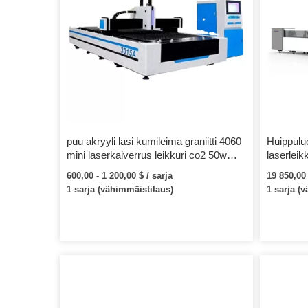
puu akryyli lasi kumileima graniitti 4060
Huippulu
mini laserkaiverrus leikkuri co2 50w
laserlei
60w 80w 100w laserkaiverrusleikkuri
600,00 - 1 200,00 $ / sarja
19 850,00 
1 sarja (vähimmäistilaus)
1 sarja (