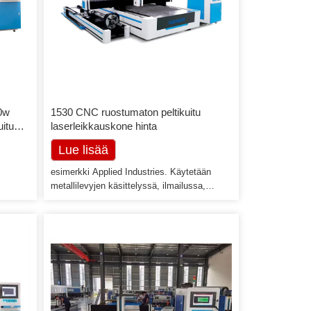
0w
1530 CNC ruostumaton peltikuitu
itu
laserleikkauskone hinta
Lue lisää
esimerkki Applied Industries. Käytetään
metallilevyjen käsittelyssä, ilmailussa,
avaruuslennoissa, elektroniikassa,
mat
sähkölaitteissa, metron osissa, autoissa,
koneissa, tarkkuuskomponenteissa,
laivoissa, metallurgisissa laitteissa,
ein etu
hississä, kodinkoneissa, lahjoissa ja
64 nm).
käsityössä, työkalujen käsittelyssä,
aa
koristelussa, mainonnassa, metallien
ulkomaisessa käsittelyssä valmistava
jalostusteollisuus. Sovellettavat materiaalit.