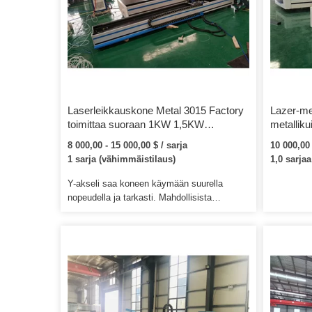
Laserleikkauskone Metal 3015 Factory
Lazer-me
toimittaa suoraan 1KW 1,5KW
metalliku
kuitulaserleikkauskonetta
1000w 20
8 000,00 - 15 000,00 $ / sarja
10 000,00 
laitteet 
1 sarja (vähimmäistilaus)
1,0 sarjaa
hiilimeta
ruostuma
Y-akseli saa koneen käymään suurella
nopeudella ja tarkasti. Mahdollisista
virheellisestä käytöstä koneelle
aiheutuneista vaurioista veloitetaan. 4.
Toimitamme kulutusosat toimistohintaan,
kun tarvitset vaihtoa.