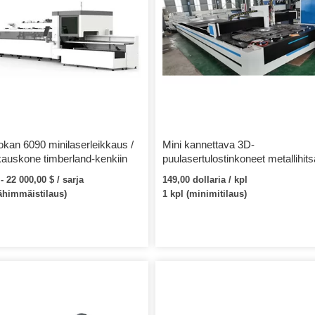
okan 6090 minilaserleikkaus /
Mini kannettava 3D-
kkauskone timberland-kenkiin
puulasertulostinkoneet metallihits
merkitsevät laserosoittimia
- 22 000,00 $ / sarja
149,00 dollaria / kpl
tulostuskaiverruskone
vähimmäistilaus)
1 kpl (minimitilaus)