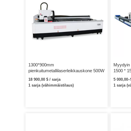
1300*900mm
Myydyin
pienkuitumetallilaserleikkauskone 500W
1500 * 1
kuitulas
18 900,00 $ / sarja
5 000,00–9
1 sarja (vähimmäistilaus)
1 sarja (