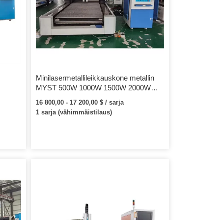
Käytetään pääasiassa hiiliteräksen,
ruostumattoman teräksen, alumiinin, kuparin
ja monenlaisten […]
Minilasermetallileikkauskone metallin
MYST 500W 1000W 1500W 2000W
ni
MTF1390 1390 minilaserteräsmetallin
16 800,00 - 17 200,00 $ / sarja
leikkauskone
1 sarja (vähimmäistilaus)