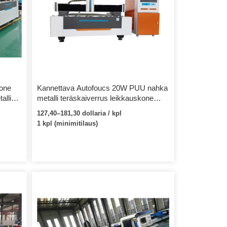
kone
Kannettava Autofoucs 20W PUU nahka
allia
metalli teräskaiverrus leikkauskone
ksella
pieni CNC laserkaiverrus
127,40–181,30 dollaria / kpl
1 kpl (minimitilaus)