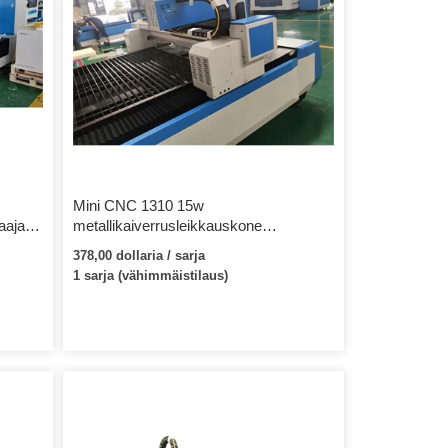
Mini CNC 1310 15w
aajat
metallikaiverrusleikkauskone
ohjelmistolla, CNC-laser ruostumaton
378,00 dollaria / sarja
metallireititin
1 sarja (vähimmäistilaus)