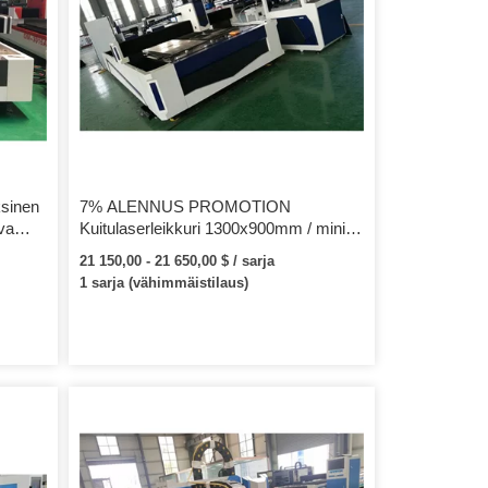
ksinen
7% ALENNUS PROMOTION
va
Kuitulaserleikkuri 1300x900mm / mini
seen
cnc kuitulaserleikkuri metallilevylle
21 150,00 - 21 650,00 $ / sarja
1 sarja (vähimmäistilaus)