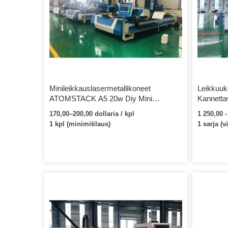
Minileikkauslasermetallikoneet
Leikkuu
ATOMSTACK A5 20w Diy Mini
Kannett
Desktop Puunleikkaus Laserleikkuri
Mini Fla
170,00–200,00 dollaria / kpl
1 250,00 -
Metalli Kannettavat
Huawei
1 kpl (minimitilaus)
1 sarja (
laserkaiverruskoneet