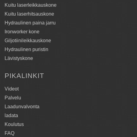
Kuitu laserleikkauskone
Kuitu laserhitsauskone
Hydraulinen paina jarru
Ironworker kone
Giljotiinileikkauskone
Hydraulinen puristin
Lävistyskone
PIKALINKIT
Videot
Palvelu
Laadunvalvonta
ladata
Koulutus
FAQ