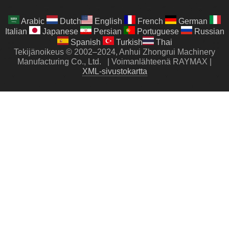
Arabic
Dutch
English
French
German
Italian
Japanese
Persian
Portuguese
Russian
Spanish
Turkish
Thai
Tekijänoikeus © 2002–2024, Anhui Zhongrui Machinery
Manufacturing Co., Ltd.
|
Voimanlähteenä RAYMAX
|
XML-sivustokartta