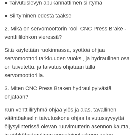
● Taivutuslevyn apukannattimen siirtymä
● Siirtyminen edestä taakse
2. Mikä on servomoottorin rooli CNC Press Brake -
venttiililohkon vieressä?
Sitä käytetään ruokinnassa, syöttöä ohjaa
servomoottori tarkkuuden vuoksi, ja hydraulinen osa
on taivutettu, ja taivutus ohjataan tällä
servomoottorilla.
3. Miten CNC Press Braken hydraulipylvästä
ohjataan?
Kun venttiiliryhmä ohjaa ylös ja alas, tavallinen
vääntöakselin taivutuskone ohjaa taivutussyvyyttä
öljysylinterissä olevan ruuvimutterin asennon kautta,
ja sähköhydraulinen servotaivutuskone antaa