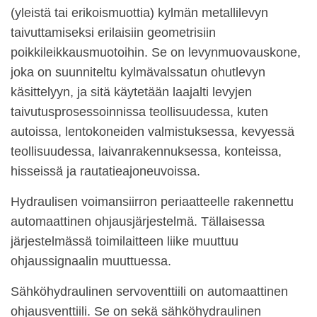
(yleistä tai erikoismuottia) kylmän metallilevyn
taivuttamiseksi erilaisiin geometrisiin
poikkileikkausmuotoihin. Se on levynmuovauskone,
joka on suunniteltu kylmävalssatun ohutlevyn
käsittelyyn, ja sitä käytetään laajalti levyjen
taivutusprosessoinnissa teollisuudessa, kuten
autoissa, lentokoneiden valmistuksessa, kevyessä
teollisuudessa, laivanrakennuksessa, konteissa,
hisseissä ja rautatieajoneuvoissa.
Hydraulisen voimansiirron periaatteelle rakennettu
automaattinen ohjausjärjestelmä. Tällaisessa
järjestelmässä toimilaitteen liike muuttuu
ohjaussignaalin muuttuessa.
Sähköhydraulinen servoventtiili on automaattinen
ohjausventtiili. Se on sekä sähköhydraulinen